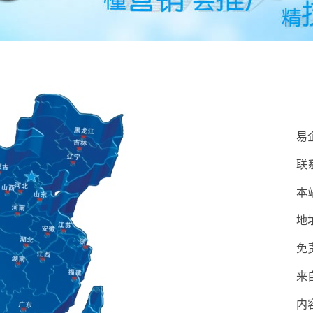
易
联系
本站
地
免
来
内