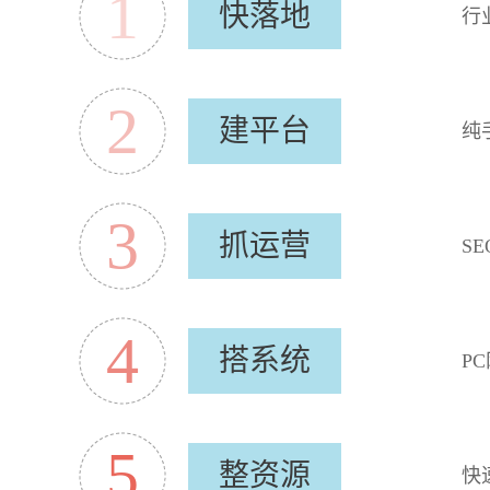
1
快落地
行
2
建平台
纯
3
抓运营
S
4
搭系统
P
5
整资源
快