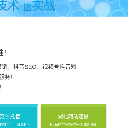
推！
销，抖音SEO，视频号抖音短
服务！
！
竞价托管
湖北网站建设
价推广，一站式托管
H5品牌型+营销型+移动端网站