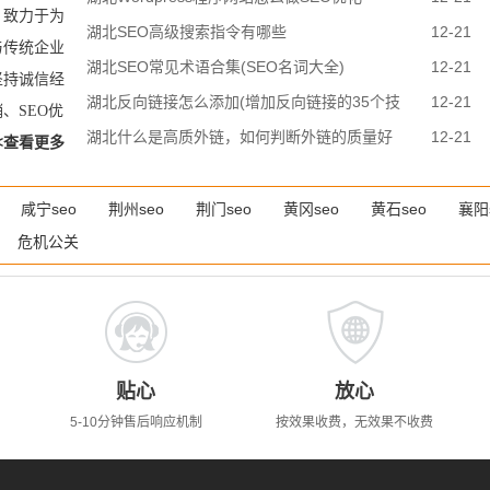
，致力于为
湖北SEO高级搜索指令有哪些
12-21
与传统企业
湖北SEO常见术语合集(SEO名词大全)
12-21
坚持诚信经
湖北反向链接怎么添加(增加反向链接的35个技
12-21
、SEO优
巧)
湖北什么是高质外链，如何判断外链的质量好
12-21
<查看更多
差？
咸宁seo
荆州seo
荆门seo
黄冈seo
黄石seo
襄阳
危机公关
贴心
放心
5-10分钟售后响应机制
按效果收费，无效果不收费