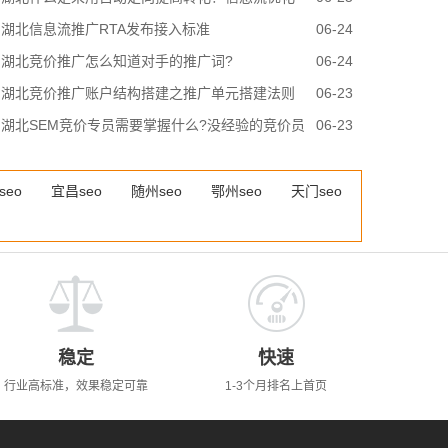
中心操作指南
湖北信息流推广RTA发布接入标准
06-24
湖北竞价推广怎么知道对手的推广词?
06-24
湖北竞价推广账户结构搭建之推广单元搭建法则
06-23
湖北SEM竞价专员需要掌握什么?没经验的竞价员
06-23
学起来
seo
宜昌seo
随州seo
鄂州seo
天门seo
稳定
快速
行业高标准，效果稳定可靠
1-3个月排名上首页