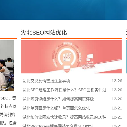
湖北SEO网站优化
湖北交换友情链接注意事项
12-26
湖北SEO经理工作流程是什么？SEO营销实训过
12-26
SEO，竞
程步骤？
湖北网页评级是什么？如何提高网页评级
12-26
业的特点以
湖北单页面是什么呢？单页面怎么优化
12-21
凭借创始
湖北如何让网站快速收录？提高网站收录的10种
12-21
团队，包含
方法
湖北Wordpress程序网站怎么做SEO优化
12-21